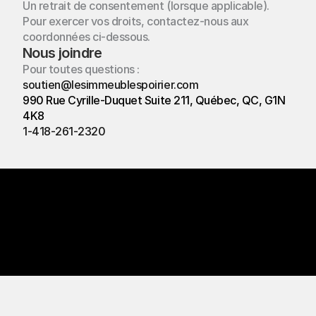
Un retrait de consentement (lorsque applicable).  
Contact
Pour exercer vos droits, contactez-nous aux 
coordonnées ci-dessous.
Nous joindre
Pour toutes questions : 
soutien@lesimmeublespoirier.com
990 Rue Cyrille-Duquet Suite 211, Québec, QC, G1N 
4K8
soutien@lesimmeublespoirier.com
1-418-261-2320 
Quebec, QC
990 Rue Cyrille-Duquet Suite 211
G1N 4K8
© Droit Reservés
Confidentialité
Conditions