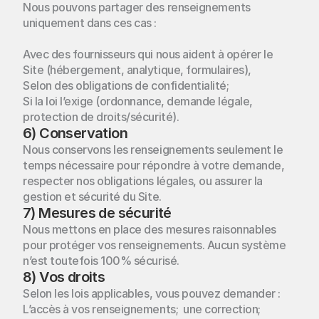
Nous pouvons partager des renseignements 
uniquement dans ces cas :  
Avec des fournisseurs qui nous aident à opérer le 
Site (hébergement, analytique, formulaires), 
Selon des obligations de confidentialité;  
Si la loi l’exige (ordonnance, demande légale, 
protection de droits/sécurité).
6) Conservation
Nous conservons les renseignements seulement le 
temps nécessaire pour répondre à votre demande, 
respecter nos obligations légales, ou assurer la 
Développer
des
gestion et sécurité du Site.
projets
immobiliers
7) Mesures de sécurité
modernes
et
Nous mettons en place des mesures raisonnables 
Accueil
performant.
pour protéger vos renseignements. Aucun système 
n’est toutefois 100% sécurisé.
À propos
8) Vos droits
Accueil
Selon les lois applicables, vous pouvez demander : 
Contact
À propos
L’accès à vos renseignements;  une correction;  